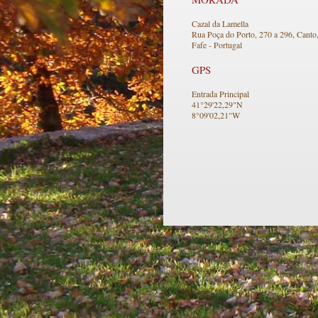
Cazal da Lamella
Rua Poça do Porto, 270 a 296, Canto
Fafe - Portugal
GPS
Entrada Principal
41°29'22,29"N
8°09'02,21"W