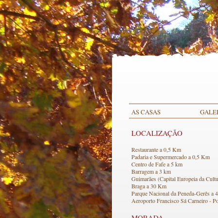
AS CASAS
GALE
LOCALIZAÇÃO
Restaurante a 0,5 Km
Padaria e Supermercado a 0,5 Km
Centro de Fafe a 5 km
Barragem a 3 km
Guimarães (Capital Europeia da Cult
Braga a 30 Km
Parque Nacional da Peneda-Gerês a 
Aeroporto Francisco Sá Carneiro - P
MORADA